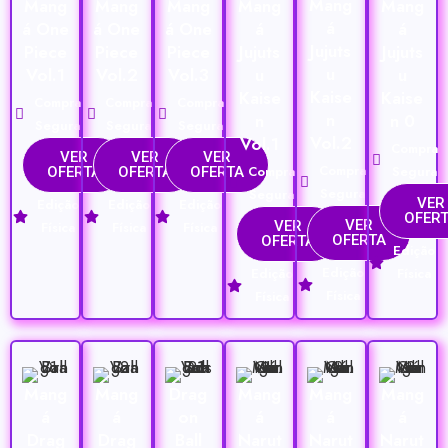
Mang
Mang
Mang
Mang
Mang
Mang
á
á One
á One
á One
á
á
Jujuts
Piece
Piece
Piece
Jujuts
Jujuts
u
Vol.1
Vol.2
Vol.3
u
u
Kaise
Kaise
Kaise
Compra
Compra
Compra
n
n
n 0
Segura
Segura
Segura
Vol.2
Vol.1
Compra
VER
VER
VER
Compra
Compra
Segura
OFERTA
OFERTA
OFERTA
Segura
Segura
VER
Edição
Edição
Edição
OFER
VER
VER
Física
Física
Física
OFERTA
OFERTA
Edição
Edição
Edição
Física
Física
Física
Mang
Mang
Drag
Mang
Mang
Mang
á
á
on
á
á
á
Drag
Drag
Ball
Narut
Narut
Narut