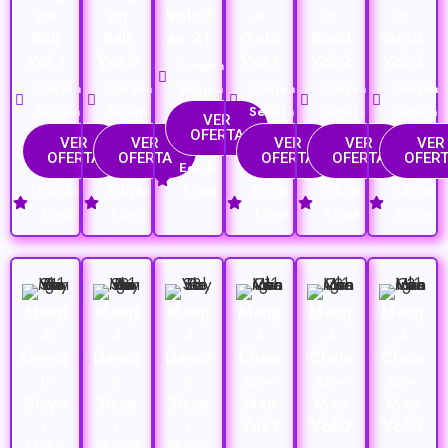
on
on
Vols.1
o
o
o
Ball
Ball
ao 21
Gold
Gold
Gold
Vol.1
Vol.2
Vol.1
Vol.2
Vol.3
Compra
Compra
Compra
Segura
Compra
Compra
Compra
Segura
Segura
Segura
Segura
Segura
VER
OFERTA
VER
VER
VER
VER
VER
OFERTA
OFERTA
OFERTA
OFERTA
OFER
Edição
Edição
Edição
Física
Edição
Edição
Edição
Física
Física
Física
Física
Física
Mang
Mang
Mang
Mang
Mang
Mang
á
á
á
á
á
á
Demo
Demo
Demo
Chain
Chain
Chain
n
n
n
saw
saw
saw
Slaye
Slaye
Slaye
Man
Man
Man
r
r
r
Vol.1
Vol.2
Vol.3