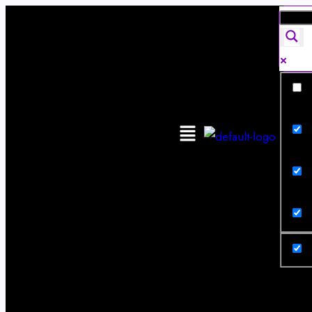
Exa
Sear
Sear