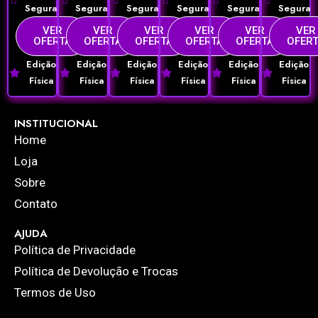
Segura
Segura
Segura
Segura
Segura
Segura
VER
VER
VER
VER
VER
VER
OFERTA
OFERTA
OFERTA
OFERTA
OFERTA
OFER
Edição
Edição
Edição
Edição
Edição
Edição
Física
Física
Física
Física
Física
Física
INSTITUCIONAL
Home
Loja
Sobre
Contato
AJUDA
Política de Privacidade
Política de Devolução e Trocas
Termos de Uso